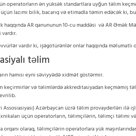
ün operatorların ən yüksək standartlara uyğun təlim keçmə
üçün lazımi bilik, bacarıq və etimadla təmin edəcək ki, b
lik haqqında AR qanununun 10-cu maddəsi və AR Əmək Məcə
vardır.
vürlər vardır ki, işəgötürənlər onlar haqqında məlumatlı ol
asiyalı təlim
ların hamısı eyni səviyyədə xidmət göstərmir.
dan keçirmirlər və təlimlərdə akkreditasiyadan keçməmiş tə
vrilib.
 Assosiasiyası) Azərbaycan üzrə təlim provayderləri ilə işl
exnikaları üçün operatorların, təlimçilərin, təlimçi təlimi v
ya orqanı olaraq, təlimçilərin operatorlara yük maşınlarınd