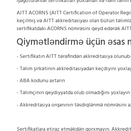
İşəgötürənlər sertifikatları yoxlamalı və həm təli
AITT ACORNS (AITT Certification of Operator Regis
keçilmiş və AITT akkreditasiyası olan bütün təlimlə
sertifikatdakı ACORNS nömrəsini qeyd edərək AITT 
Qiymətləndirmə üçün əsas 
- Sertifikatın AITT tərəfindən akkreditasiya olunu
- Təlim şirkətinin akkreditasiyadan keçdiyini yoxla
- ABA kodunu axtarın
- Təlimçinin qeydiyyatda olub olmadığını yoxlayın
- Akkreditasiya orqanının təsdiqlənmə nömrəsini 
Sertifikatlara etiraz etməkdən qorxmayın. Akkredi