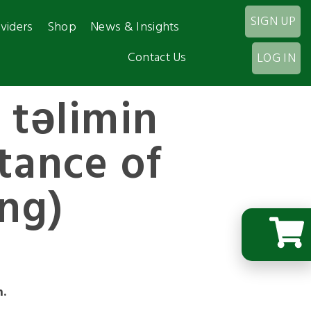
SIGN UP
viders
Shop
News & Insights
Contact Us
LOG IN
 təlimin
tance of
ing)
n.