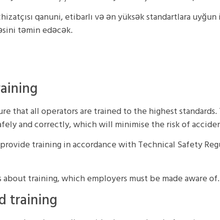
chizatçısı qanuni, etibarlı və ən yüksək standartlara uyğun 
məsini təmin edəcək.
raining
 that all operators are trained to the highest standards.
afely and correctly, which will minimise the risk of acciden
o provide training in accordance with Technical Safety Reg
about training, which employers must be made aware of.
d training