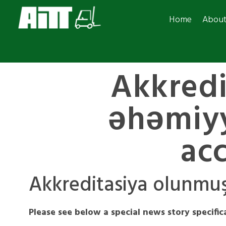
Home
Abou
Akkredi
əhəmiyy
acc
Akkreditasiya olunmuş
Please see below a special news story specifica