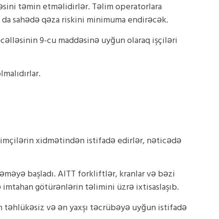
sini təmin etməlidirlər. Təlim operatorlara
u da sahədə qəza riskini minimuma endirəcək.
lləsinin 9-cu maddəsinə uyğun olaraq işçiləri
malıdırlar.
limçilərin xidmətindən istifadə edirlər, nəticədə
əməyə başladı. AITT forkliftlər, kranlar və bəzi
ə imtahan götürənlərin təlimini üzrə ixtisaslaşıb.
an təhlükəsiz və ən yaxşı təcrübəyə uyğun istifadə