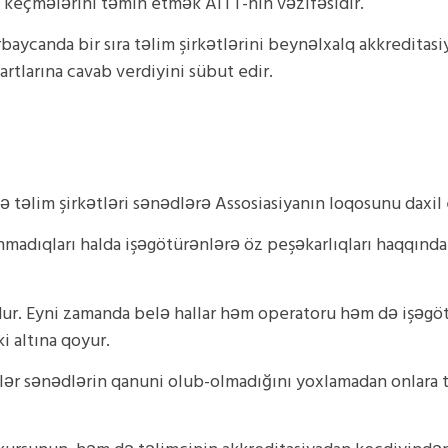
keçmələrini təmin etmək AITT-nin vəzifəsidir.
canda bir sıra təlim şirkətlərini beynəlxalq akkreditasiya
rtlarına cavab verdiyini sübut edir.
 təlim şirkətləri sənədlərə Assosiasiyanın loqosunu daxil 
unmadıqları halda işəgötürənlərə öz peşəkarlıqları haqqın
zdur. Eyni zamanda belə hallar həm operatoru həm də işəgöt
i altına qoyur.
r sənədlərin qanuni olub-olmadığını yoxlamadan onlara təli