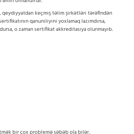
 əmin olmalıdırlar.
 qeydiyyatdan keçmiş təlim şirkətləri tərəfindən
ertifikatının qanuniliyini yoxlamaq lazımdırsa,
ursa, o zaman sertifikat akkreditasiya olunmayıb.
etmək bir çox problemə səbəb ola bilər.