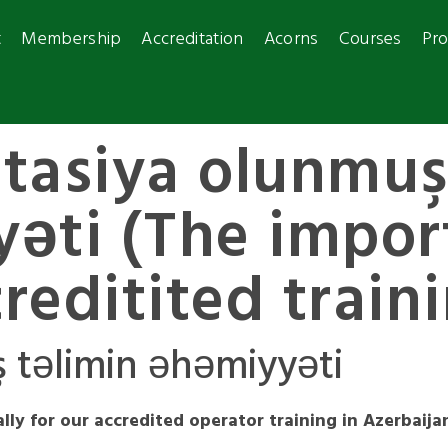
t
Membership
Accreditation
Acorns
Courses
Pro
tasiya olunmuş
əti (The impor
reditited train
 təlimin əhəmiyyəti
lly for our accredited operator training in Azerbaija