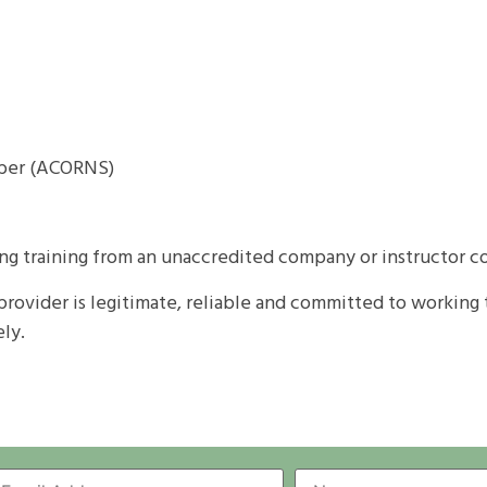
mber (ACORNS)
ing training from an unaccredited company or instructor c
provider is legitimate, reliable and committed to working t
ly.