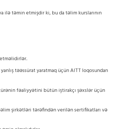
 ilə təmin etmişdir ki, bu da təlim kurslarının
etməlidirlər.
da yanlış təəssürat yaratmaq üçün AITT loqosundan
ürənin fəaliyyətini bütün iştirakçı şəxslər üçün
m şirkətləri tərəfindən verilən sertifikatları və