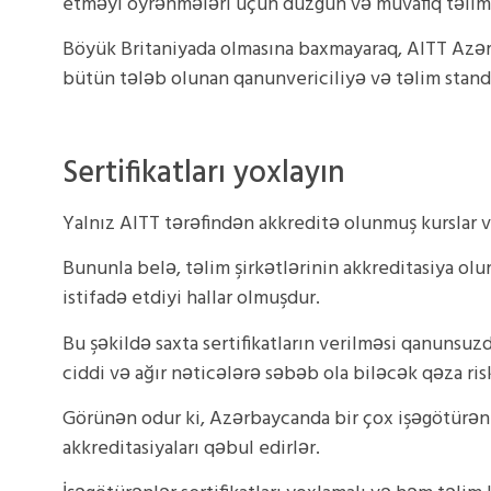
etməyi öyrənmələri üçün düzgün və müvafiq təlim 
Böyük Britaniyada olmasına baxmayaraq, AITT Azərbay
bütün tələb olunan qanunvericiliyə və təlim standa
Sertifikatları yoxlayın
Yalnız AITT tərəfindən akkreditə olunmuş kurslar və
Bununla belə, təlim şirkətlərinin akkreditasiya ol
istifadə etdiyi hallar olmuşdur.
Bu şəkildə saxta sertifikatların verilməsi qanunsu
ciddi və ağır nəticələrə səbəb ola biləcək qəza risk
Görünən odur ki, Azərbaycanda bir çox işəgötürənlə
akkreditasiyaları qəbul edirlər.