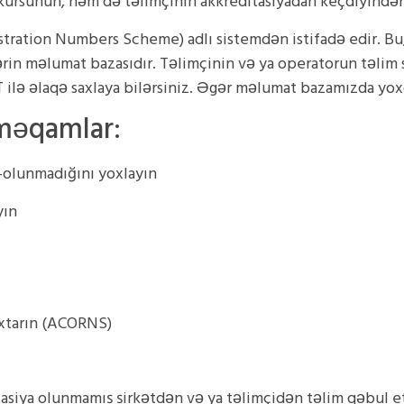
m kursunun, həm də təlimçinin akkreditasiyadan keçdiyindən
tration Numbers Scheme) adlı sistemdən istifadə edir. Bu,
rin məlumat bazasıdır. Təlimçinin və ya operatorun təlim s
ilə əlaqə saxlaya bilərsiniz. Əgər məlumat bazamızda yoxd
məqamlar:
b-olunmadığını yoxlayın
yın
axtarın (ACORNS)
tasiya olunmamış şirkətdən və ya təlimçidən təlim qəbul 